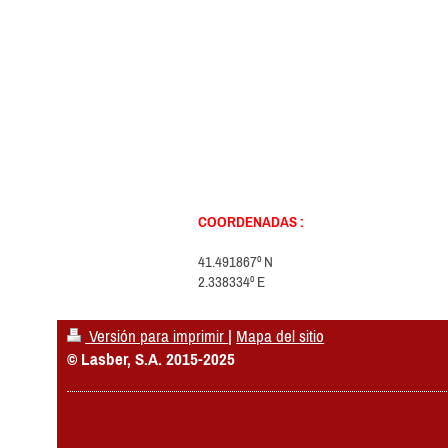
COORDENADAS :
41.491867º N
2.338334º E
Versión para imprimir
|
Mapa del sitio
© Lasber, S.A. 2015-2025