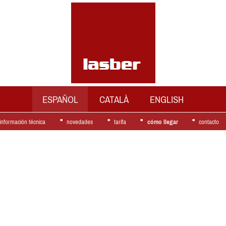
ESPAÑOL
CATALÀ
ENGLISH
información técnica
novedades
tarifa
cómo llegar
contacto