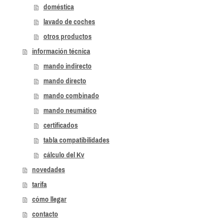
doméstica
lavado de coches
otros productos
información técnica
mando indirecto
mando directo
mando combinado
mando neumático
certificados
tabla compatibilidades
cálculo del Kv
novedades
tarifa
cómo llegar
contacto