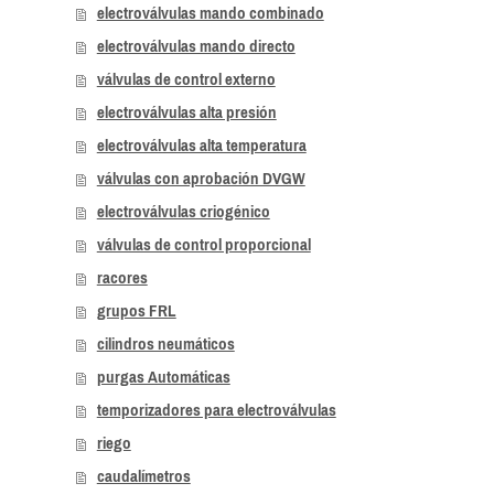
electroválvulas mando combinado
electroválvulas mando directo
válvulas de control externo
electroválvulas alta presión
electroválvulas alta temperatura
válvulas con aprobación DVGW
electroválvulas criogénico
válvulas de control proporcional
racores
grupos FRL
cilindros neumáticos
purgas Automáticas
temporizadores para electroválvulas
riego
caudalímetros