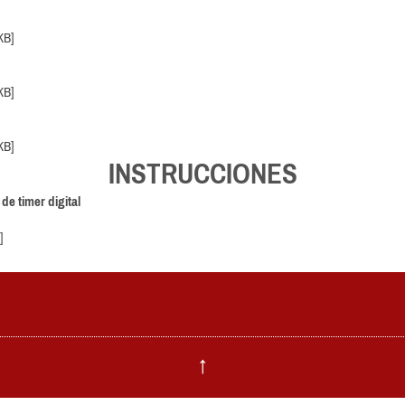
KB]
KB]
KB]
INSTRUCCIONES
e timer digital
]
↑