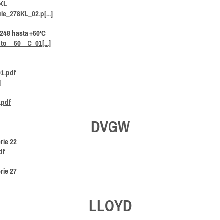
8KL
e_278KL_02.p[...]
 248 hasta +60'C
o__60__C_01[...]
01.pdf
]
.pdf
DVGW
rie 22
df
rie 27
LLOYD