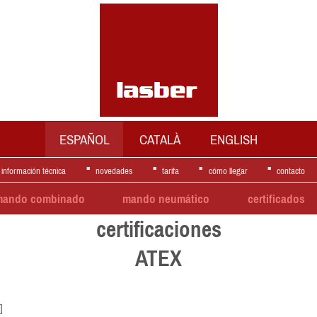
ESPAÑOL
CATALÀ
ENGLISH
información técnica
novedades
tarifa
cómo llegar
contacto
mando combinado
mando neumático
certificados
certificaciones
ATEX
]