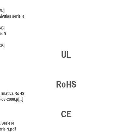
KB]
lvulas serie R
KB]
ie R
KB]
UL
RoHS
ormativa RoHS
03-2006.p[...]
CE
 Serie N
rie N.pdf