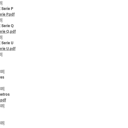
B]
 Serie P
rie P.pdf
B]
 Serie Q
erie Q.pdf
B]
 Serie U
rie U.pdf
B]
KB]
res
KB]
metros
pdf
KB]
KB]